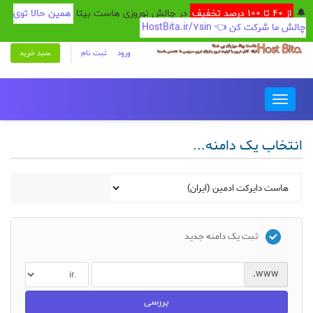
🔔
از 40 تا 100 درصد تخفیف
در چالش نوروزی هاست بیتا
همین حالا توی
چالش ما شرکت کن 👈 HostBita.ir/7sin
ورود
ثبت نام
سبد خرید
Toggle
navigation
انتخاب یک دامنه...
ثبت یک دامنه جدید
www.
بررسی