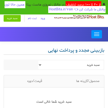
🔔
از 40 تا 100 درصد تخفیف
در چالش نوروزی هاست بیتا
همین حالا توی
چالش ما شرکت کن 👈 HostBita.ir/7sin
ورود
ثبت نام
سبد خرید
Toggle
navigation
بازبینی مجدد و پرداخت نهایی
محصول/گزینه ها
قیمت/دوره
سبد خرید شما خالی است