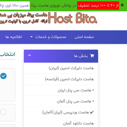
🔔
از 40 تا 100 درصد تخفیف
در چالش نوروزی هاست بیتا
همین حالا توی چالش ما ش
صفحه اصلی
محصولات و خدمات
اطلاعیه ها
انتخاب 
بخش ها
هاست دایرکت ادمین (ایران)
هاست دایرکت ادمین (فرانسه)
▪️ هاست سی پنل ایران
▪️ هاست سی پنل آلمان
✔️ هاست وردپرسی (ایران/آلمان)
هاست دانلود آلمان